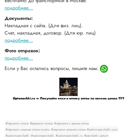
Бесплатно до транспортной в Москве.
подробнее...
Документы:
Накладная с сайта. (Для физ. лиц).
Счет, накладная, договор. (Для юр. лиц)
подробнее...
Фото отправок:
подробнее...
Если у Вас остались вопросы, пишите нам:
Optomochki.ru <-- Покупайте очки и оптику оптом по низким ценам ТУТ
#перчатки оптом
#варежки оптом
#перчатки с мехом оптом
#перчатки зимние оптом купить
#перчатки зимние оптом
#optom-perchatki.com
#optom-perchatki
#optomperchatki
#optomperchatki.ru
#perchatki optom