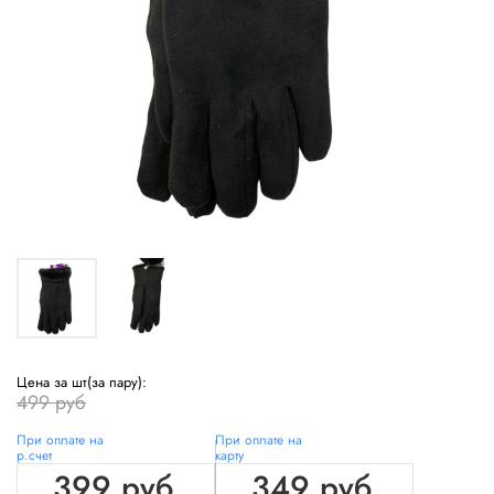
Цена за шт(за пару):
499 руб
При оплате на
При оплате на
р.счет
карту
399 руб
349 руб