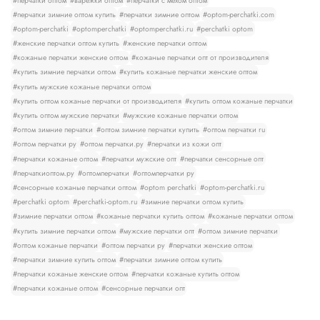
#перчатки оптом
#варежки оптом
#перчатки с мехом оптом
#перчатки зимние оптом купить
#перчатки зимние оптом
#optom-perchatki.com
#optom-perchatki
#optomperchatki
#optomperchatki.ru
#perchatki optom
#женские перчатки оптом купить
#женские перчатки оптом
#кожаные перчатки женские оптом
#кожаные перчатки опт от производителя
#купить зимние перчатки оптом
#купить кожаные перчатки женские оптом
#купить мужские кожаные перчатки оптом
#купить оптом кожаные перчатки от производителя
#купить оптом кожаные перчатки
#купить оптом мужские перчатки
#мужские кожаные перчатки оптом
#оптом зимние перчатки
#оптом зимние перчатки купить
#оптом перчатки ru
#оптом перчатки ру
#оптом перчатки.ру
#перчатки из кожи опт
#перчатки кожаные оптом
#перчатки мужские опт
#перчатки сенсорные опт
#перчаткиоптом.ру
#оптомперчатки
#оптомперчатки ру
#сенсорные кожаные перчатки оптом
#optom perchatki
#optom-perchatki.ru
#perchatki optom
#perchatki-optom.ru
#зимние перчатки оптом купить
#зимние перчатки оптом
#кожаные перчатки купить оптом
#кожаные перчатки оптом
#купить зимние перчатки оптом
#мужские перчатки опт
#оптом зимние перчатки
#оптом кожаные перчатки
#оптом перчатки ру
#перчатки женские оптом
#перчатки зимние купить оптом
#перчатки зимние оптом купить
#перчатки кожаные женские оптом
#перчатки кожаные купить оптом
#перчатки кожаные оптом
#сенсорные перчатки опт