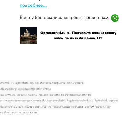
подробнее...
Если у Вас остались вопросы, пишите нам:
Optomochki.ru <-- Покупайте очки и оптику
оптом по низким ценам ТУТ
rchatki.ru
#perchatki optom
#женские перчатки оптом купить
ить мужские кожаные перчатки оптом
том зимние перчатки купить
#оптом перчатки ru
#оптом перчатки ру
рные кожаные перчатки оптом
#optom perchatki
#optom-perchatki.ru
#perchatki optom
чатки опт
#оптом зимние перчатки
#оптом кожаные перчатки
#оптом перчатки ру
ом
#сенсорные перчатки опт