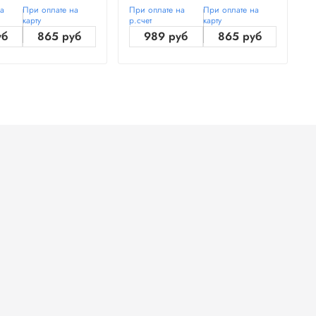
на
При оплате на
При оплате на
При оплате на
П
карту
р.счет
карту
р
уб
865 руб
989 руб
865 руб