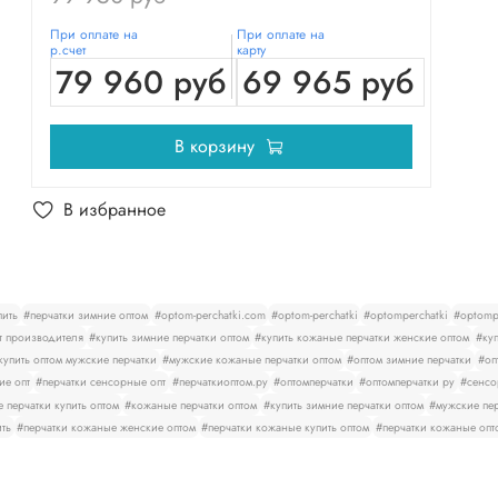
При оплате на
При оплате на
р.счет
карту
79 960 руб
69 965 руб
В корзину
В избранное
пить
#перчатки зимние оптом
#optom-perchatki.com
#optom-perchatki
#optomperchatki
#optompe
т производителя
#купить зимние перчатки оптом
#купить кожаные перчатки женские оптом
#куп
купить оптом мужские перчатки
#мужские кожаные перчатки оптом
#оптом зимние перчатки
#оп
ие опт
#перчатки сенсорные опт
#перчаткиоптом.ру
#оптомперчатки
#оптомперчатки ру
#сенсо
 перчатки купить оптом
#кожаные перчатки оптом
#купить зимние перчатки оптом
#мужские пер
ить
#перчатки кожаные женские оптом
#перчатки кожаные купить оптом
#перчатки кожаные опт