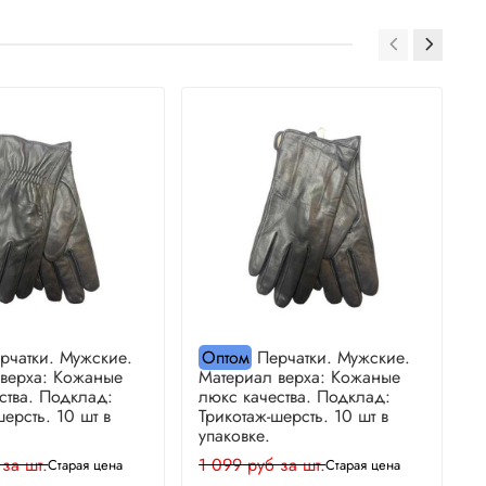
рчатки. Мужские.
Оптом
Перчатки. Мужские.
 верха: Кожаные
Материал верха: Кожаные
М
ства. Подклад:
люкс качества. Подклад:
л
шерсть. 10 шт в
Трикотаж-шерсть. 10 шт в
Т
упаковке.
у
 за шт.
1 099 руб за шт.
1
Старая цена
Старая цена