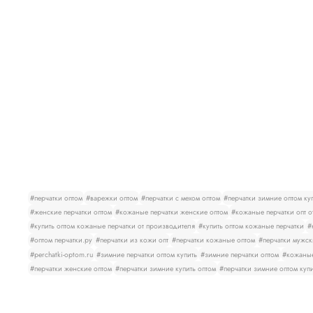
#перчатки оптом
#варежки оптом
#перчатки с мехом оптом
#перчатки зимние оптом ку
#женские перчатки оптом
#кожаные перчатки женские оптом
#кожаные перчатки опт о
#купить оптом кожаные перчатки от производителя
#купить оптом кожаные перчатки
#
#оптом перчатки.ру
#перчатки из кожи опт
#перчатки кожаные оптом
#перчатки мужск
#perchatki-optom.ru
#зимние перчатки оптом купить
#зимние перчатки оптом
#кожаные
#перчатки женские оптом
#перчатки зимние купить оптом
#перчатки зимние оптом куп