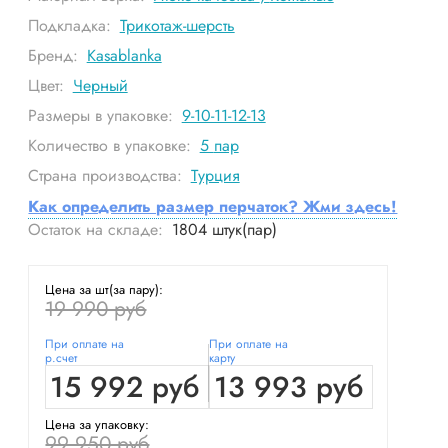
Подкладка:
Трикотаж-шерсть
Бренд:
Kasablanka
Цвет:
Черный
Размеры в упаковке:
9-10-11-12-13
Количество в упаковке:
5
пар
Страна производства:
Турция
Как определить размер перчаток? Жми здесь!
Остаток на складе:
1804
штук(пар)
Цена за шт(за пару):
19 990 руб
При оплате на
При оплате на
р.счет
карту
15 992 руб
13 993 руб
Цена за упаковку:
99 950 руб