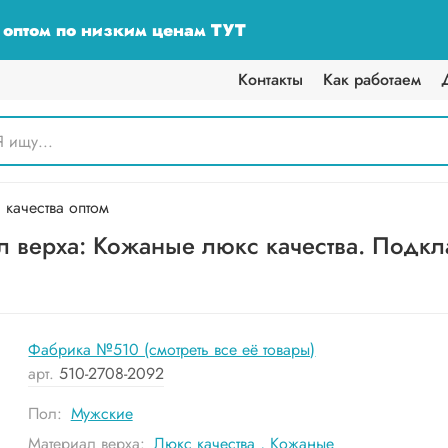
у оптом по низким ценам ТУТ
Контакты
Как работаем
качества оптом
 верха: Кожаные люкс качества. Подкла
Фабрика №510 (смотреть все её товары)
арт.
510-2708-2092
Пол:
Мужские
Материал верха:
Люкс качества
,
Кожаные