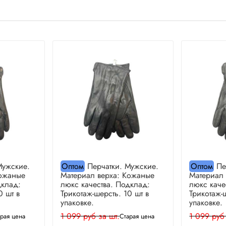
Мужские.
Оптом
Перчатки. Мужские.
Оптом
Пе
Кожаные
Материал верха: Кожаные
Материал
дклад:
люкс качества. Подклад:
люкс каче
0 шт в
Трикотаж-шерсть. 10 шт в
Трикотаж-
упаковке.
упаковке.
1 099 руб за шт.
1 099 руб
рая цена
Старая цена