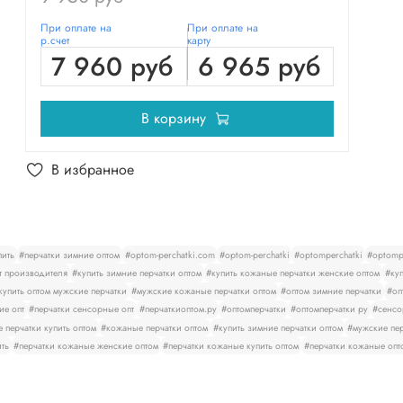
При оплате на
При оплате на
р.счет
карту
7 960 руб
6 965 руб
В корзину
В избранное
пить
#перчатки зимние оптом
#optom-perchatki.com
#optom-perchatki
#optomperchatki
#optompe
т производителя
#купить зимние перчатки оптом
#купить кожаные перчатки женские оптом
#куп
купить оптом мужские перчатки
#мужские кожаные перчатки оптом
#оптом зимние перчатки
#оп
ие опт
#перчатки сенсорные опт
#перчаткиоптом.ру
#оптомперчатки
#оптомперчатки ру
#сенсо
 перчатки купить оптом
#кожаные перчатки оптом
#купить зимние перчатки оптом
#мужские пер
ить
#перчатки кожаные женские оптом
#перчатки кожаные купить оптом
#перчатки кожаные опт