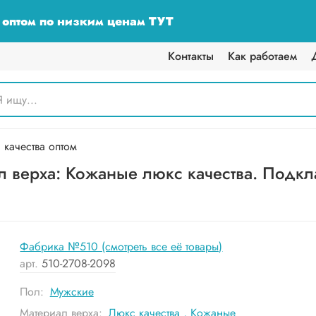
у оптом по низким ценам ТУТ
Контакты
Как работаем
качества оптом
 верха: Кожаные люкс качества. Подкла
Фабрика №510 (смотреть все её товары)
арт.
510-2708-2098
Пол:
Мужские
Материал верха:
Люкс качества
,
Кожаные