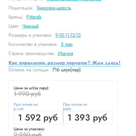
Подкладка:
Трикотаж-шерсть
Бренд:
Pittards
Цвет:
Черный
Размеры в упаковке:
9-10-11-12-13
Количество в упаковке:
5
пар
Страна производства:
Италия
Как определить размер перчаток? Жми здесь!
Остаток на складе:
716
штук(пар)
Цена за шт(за пару):
1 990 руб
При оплате на
При оплате на
р.счет
карту
1 592 руб
1 393 руб
Цена за упаковку:
9 950 руб