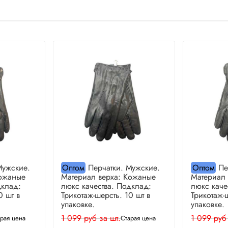
Мужские.
Оптом
Перчатки. Мужские.
Оптом
Пе
Кожаные
Материал верха: Кожаные
Материал
дклад:
люкс качества. Подклад:
люкс каче
0 шт в
Трикотаж-шерсть. 10 шт в
Трикотаж-
упаковке.
упаковке.
1 099 руб за шт.
1 099 руб
рая цена
Старая цена