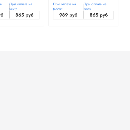
на
При оплате на
При оплате на
При оплате на
П
карту
р.счет
карту
р
уб
865 руб
989 руб
865 руб