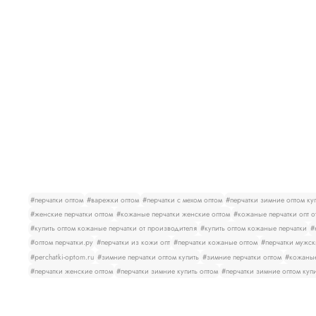
#перчатки оптом
#варежки оптом
#перчатки с мехом оптом
#перчатки зимние оптом ку
#женские перчатки оптом
#кожаные перчатки женские оптом
#кожаные перчатки опт о
#купить оптом кожаные перчатки от производителя
#купить оптом кожаные перчатки
#
#оптом перчатки.ру
#перчатки из кожи опт
#перчатки кожаные оптом
#перчатки мужск
#perchatki-optom.ru
#зимние перчатки оптом купить
#зимние перчатки оптом
#кожаные
#перчатки женские оптом
#перчатки зимние купить оптом
#перчатки зимние оптом куп