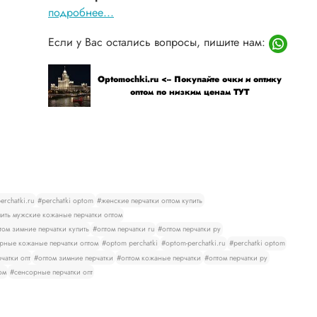
подробнее...
Если у Вас остались вопросы, пишите нам:
Optomochki.ru <-- Покупайте очки и оптику
оптом по низким ценам ТУТ
rchatki.ru
#perchatki optom
#женские перчатки оптом купить
ить мужские кожаные перчатки оптом
том зимние перчатки купить
#оптом перчатки ru
#оптом перчатки ру
рные кожаные перчатки оптом
#optom perchatki
#optom-perchatki.ru
#perchatki optom
чатки опт
#оптом зимние перчатки
#оптом кожаные перчатки
#оптом перчатки ру
ом
#сенсорные перчатки опт