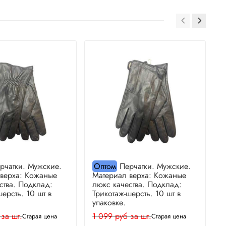
рчатки. Мужские.
Оптом
Перчатки. Мужские.
 верха: Кожаные
Материал верха: Кожаные
М
ства. Подклад:
люкс качества. Подклад:
л
шерсть. 10 шт в
Трикотаж-шерсть. 10 шт в
Т
упаковке.
у
 за шт.
1 099 руб за шт.
1
Старая цена
Старая цена