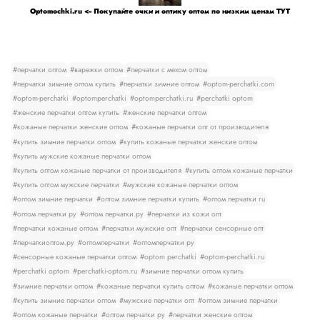
Optomochki.ru <-- Покупайте очки и оптику оптом по низким ценам ТУТ
#перчатки оптом
#варежки оптом
#перчатки с мехом оптом
#перчатки зимние оптом купить
#перчатки зимние оптом
#optom-perchatki.com
#optom-perchatki
#optomperchatki
#optomperchatki.ru
#perchatki optom
#женские перчатки оптом купить
#женские перчатки оптом
#кожаные перчатки женские оптом
#кожаные перчатки опт от производителя
#купить зимние перчатки оптом
#купить кожаные перчатки женские оптом
#купить мужские кожаные перчатки оптом
#купить оптом кожаные перчатки от производителя
#купить оптом кожаные перчатки
#купить оптом мужские перчатки
#мужские кожаные перчатки оптом
#оптом зимние перчатки
#оптом зимние перчатки купить
#оптом перчатки ru
#оптом перчатки ру
#оптом перчатки.ру
#перчатки из кожи опт
#перчатки кожаные оптом
#перчатки мужские опт
#перчатки сенсорные опт
#перчаткиоптом.ру
#оптомперчатки
#оптомперчатки ру
#сенсорные кожаные перчатки оптом
#optom perchatki
#optom-perchatki.ru
#perchatki optom
#perchatki-optom.ru
#зимние перчатки оптом купить
#зимние перчатки оптом
#кожаные перчатки купить оптом
#кожаные перчатки оптом
#купить зимние перчатки оптом
#мужские перчатки опт
#оптом зимние перчатки
#оптом кожаные перчатки
#оптом перчатки ру
#перчатки женские оптом