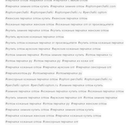
#перчатки оптом
#варежки оптом
#перчатки с мехом оптом
#перчатки зимние оптом купить
#перчатки зимние оптом
#optom-perchatki.com
#optom-perchatki
#optomperchatki
#optomperchatki.ru
#perchatki optom
#женские перчатки оптом купить
#женские перчатки оптом
#кожаные перчатки женские оптом
#кожаные перчатки опт от производителя
#купить зимние перчатки оптом
#купить кожаные перчатки женские оптом
#купить мужские кожаные перчатки оптом
#купить оптом кожаные перчатки от производителя
#купить оптом кожаные перчатки
#купить оптом мужские перчатки
#мужские кожаные перчатки оптом
#оптом зимние перчатки
#оптом зимние перчатки купить
#оптом перчатки ru
#оптом перчатки ру
#оптом перчатки.ру
#перчатки из кожи опт
#перчатки кожаные оптом
#перчатки мужские опт
#перчатки сенсорные опт
#перчаткиоптом.ру
#оптомперчатки
#оптомперчатки ру
#сенсорные кожаные перчатки оптом
#optom perchatki
#optom-perchatki.ru
#perchatki optom
#perchatki-optom.ru
#зимние перчатки оптом купить
#зимние перчатки оптом
#кожаные перчатки купить оптом
#кожаные перчатки оптом
#купить зимние перчатки оптом
#мужские перчатки опт
#оптом зимние перчатки
#оптом кожаные перчатки
#оптом перчатки ру
#перчатки женские оптом
#перчатки зимние купить оптом
#перчатки зимние оптом купить
#перчатки кожаные женские оптом
#перчатки кожаные купить оптом
#перчатки кожаные оптом
#сенсорные перчатки опт