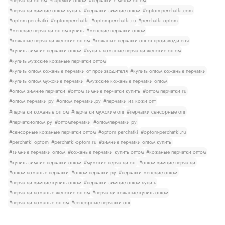
#перчатки оптом
#варежки оптом
#перчатки с мехом оптом
#перчатки зимние оптом купить
#перчатки зимние оптом
#optom-perchatki.com
#optom-perchatki
#optomperchatki
#optomperchatki.ru
#perchatki optom
#женские перчатки оптом купить
#женские перчатки оптом
#кожаные перчатки женские оптом
#кожаные перчатки опт от производителя
#купить зимние перчатки оптом
#купить кожаные перчатки женские оптом
#купить мужские кожаные перчатки оптом
#купить оптом кожаные перчатки от производителя
#купить оптом кожаные перчатки
#купить оптом мужские перчатки
#мужские кожаные перчатки оптом
#оптом зимние перчатки
#оптом зимние перчатки купить
#оптом перчатки ru
#оптом перчатки ру
#оптом перчатки.ру
#перчатки из кожи опт
#перчатки кожаные оптом
#перчатки мужские опт
#перчатки сенсорные опт
#перчаткиоптом.ру
#оптомперчатки
#оптомперчатки ру
#сенсорные кожаные перчатки оптом
#optom perchatki
#optom-perchatki.ru
#perchatki optom
#perchatki-optom.ru
#зимние перчатки оптом купить
#зимние перчатки оптом
#кожаные перчатки купить оптом
#кожаные перчатки оптом
#купить зимние перчатки оптом
#мужские перчатки опт
#оптом зимние перчатки
#оптом кожаные перчатки
#оптом перчатки ру
#перчатки женские оптом
#перчатки зимние купить оптом
#перчатки зимние оптом купить
#перчатки кожаные женские оптом
#перчатки кожаные купить оптом
#перчатки кожаные оптом
#сенсорные перчатки опт