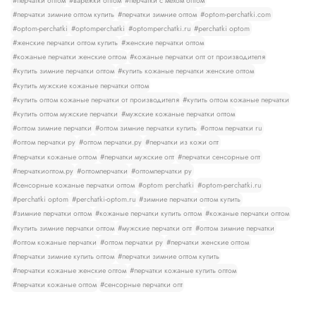
#перчатки оптом
#варежки оптом
#перчатки с мехом оптом
#перчатки зимние оптом купить
#перчатки зимние оптом
#optom-perchatki.com
#optom-perchatki
#optomperchatki
#optomperchatki.ru
#perchatki optom
#женские перчатки оптом купить
#женские перчатки оптом
#кожаные перчатки женские оптом
#кожаные перчатки опт от производителя
#купить зимние перчатки оптом
#купить кожаные перчатки женские оптом
#купить мужские кожаные перчатки оптом
#купить оптом кожаные перчатки от производителя
#купить оптом кожаные перчатки
#купить оптом мужские перчатки
#мужские кожаные перчатки оптом
#оптом зимние перчатки
#оптом зимние перчатки купить
#оптом перчатки ru
#оптом перчатки ру
#оптом перчатки.ру
#перчатки из кожи опт
#перчатки кожаные оптом
#перчатки мужские опт
#перчатки сенсорные опт
#перчаткиоптом.ру
#оптомперчатки
#оптомперчатки ру
#сенсорные кожаные перчатки оптом
#optom perchatki
#optom-perchatki.ru
#perchatki optom
#perchatki-optom.ru
#зимние перчатки оптом купить
#зимние перчатки оптом
#кожаные перчатки купить оптом
#кожаные перчатки оптом
#купить зимние перчатки оптом
#мужские перчатки опт
#оптом зимние перчатки
#оптом кожаные перчатки
#оптом перчатки ру
#перчатки женские оптом
#перчатки зимние купить оптом
#перчатки зимние оптом купить
#перчатки кожаные женские оптом
#перчатки кожаные купить оптом
#перчатки кожаные оптом
#сенсорные перчатки опт