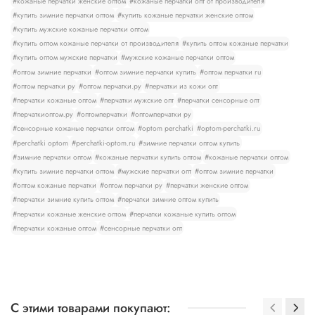
#кожаные перчатки женские оптом
#кожаные перчатки опт от производителя
#купить зимние перчатки оптом
#купить кожаные перчатки женские оптом
#купить мужские кожаные перчатки оптом
#купить оптом кожаные перчатки от производителя
#купить оптом кожаные перчатки
#купить оптом мужские перчатки
#мужские кожаные перчатки оптом
#оптом зимние перчатки
#оптом зимние перчатки купить
#оптом перчатки ru
#оптом перчатки ру
#оптом перчатки.ру
#перчатки из кожи опт
#перчатки кожаные оптом
#перчатки мужские опт
#перчатки сенсорные опт
#перчаткиоптом.ру
#оптомперчатки
#оптомперчатки ру
#сенсорные кожаные перчатки оптом
#optom perchatki
#optom-perchatki.ru
#perchatki optom
#perchatki-optom.ru
#зимние перчатки оптом купить
#зимние перчатки оптом
#кожаные перчатки купить оптом
#кожаные перчатки оптом
#купить зимние перчатки оптом
#мужские перчатки опт
#оптом зимние перчатки
#оптом кожаные перчатки
#оптом перчатки ру
#перчатки женские оптом
#перчатки зимние купить оптом
#перчатки зимние оптом купить
#перчатки кожаные женские оптом
#перчатки кожаные купить оптом
#перчатки кожаные оптом
#сенсорные перчатки опт
С этими товарами покупают: