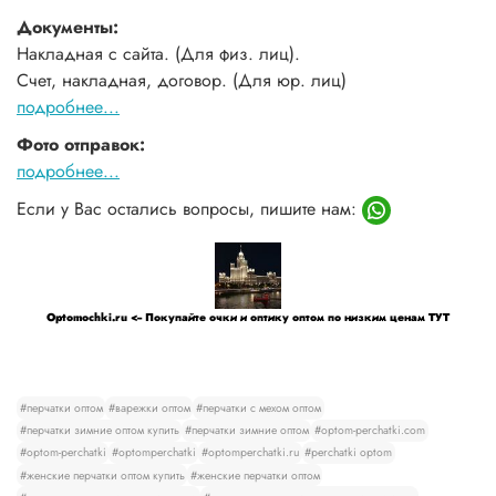
Документы:
Накладная с сайта. (Для физ. лиц).
Счет, накладная, договор. (Для юр. лиц)
подробнее...
Фото отправок:
подробнее...
Если у Вас остались вопросы, пишите нам:
Optomochki.ru <-- Покупайте очки и оптику оптом по низким ценам ТУТ
#перчатки оптом
#варежки оптом
#перчатки с мехом оптом
#перчатки зимние оптом купить
#перчатки зимние оптом
#optom-perchatki.com
#optom-perchatki
#optomperchatki
#optomperchatki.ru
#perchatki optom
#женские перчатки оптом купить
#женские перчатки оптом