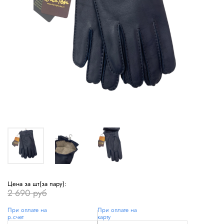
Цена за шт(за пару):
2 690 руб
При оплате на
При оплате на
р.счет
карту