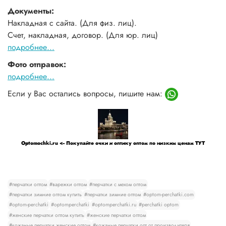
Документы:
Накладная с сайта. (Для физ. лиц).
Счет, накладная, договор. (Для юр. лиц)
подробнее...
Фото отправок:
подробнее...
Если у Вас остались вопросы, пишите нам:
Optomochki.ru <-- Покупайте очки и оптику оптом по низким ценам ТУТ
#перчатки оптом
#варежки оптом
#перчатки с мехом оптом
#перчатки зимние оптом купить
#перчатки зимние оптом
#optom-perchatki.com
#optom-perchatki
#optomperchatki
#optomperchatki.ru
#perchatki optom
#женские перчатки оптом купить
#женские перчатки оптом
#кожаные перчатки женские оптом
#кожаные перчатки опт от производителя