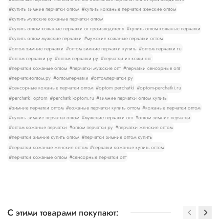
#купить зимние перчатки оптом
#купить кожаные перчатки женские оптом
#купить мужские кожаные перчатки оптом
#купить оптом кожаные перчатки от производителя
#купить оптом кожаные перчатки
#купить оптом мужские перчатки
#мужские кожаные перчатки оптом
#оптом зимние перчатки
#оптом зимние перчатки купить
#оптом перчатки ru
#оптом перчатки ру
#оптом перчатки.ру
#перчатки из кожи опт
#перчатки кожаные оптом
#перчатки мужские опт
#перчатки сенсорные опт
#перчаткиоптом.ру
#оптомперчатки
#оптомперчатки ру
#сенсорные кожаные перчатки оптом
#optom perchatki
#optom-perchatki.ru
#perchatki optom
#perchatki-optom.ru
#зимние перчатки оптом купить
#зимние перчатки оптом
#кожаные перчатки купить оптом
#кожаные перчатки оптом
#купить зимние перчатки оптом
#мужские перчатки опт
#оптом зимние перчатки
#оптом кожаные перчатки
#оптом перчатки ру
#перчатки женские оптом
#перчатки зимние купить оптом
#перчатки зимние оптом купить
#перчатки кожаные женские оптом
#перчатки кожаные купить оптом
#перчатки кожаные оптом
#сенсорные перчатки опт
С этими товарами покупают: