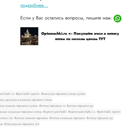
подробнее...
Если у Вас остались вопросы, пишите нам:
Optomochki.ru <-- Покупайте очки и оптику
оптом по низким ценам ТУТ
rchatki.ru
#perchatki optom
#женские перчатки оптом купить
ить мужские кожаные перчатки оптом
том зимние перчатки купить
#оптом перчатки ru
#оптом перчатки ру
рные кожаные перчатки оптом
#optom perchatki
#optom-perchatki.ru
#perchatki optom
чатки опт
#оптом зимние перчатки
#оптом кожаные перчатки
#оптом перчатки ру
ом
#сенсорные перчатки опт