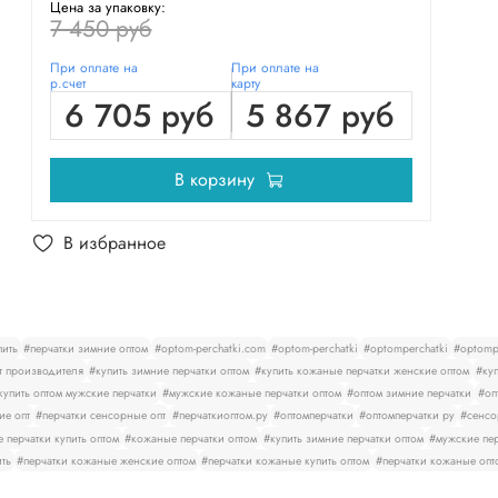
Цена за упаковку:
7 450 руб
При оплате на
При оплате на
р.счет
карту
6 705 руб
5 867 руб
В корзину
В избранное
пить
#перчатки зимние оптом
#optom-perchatki.com
#optom-perchatki
#optomperchatki
#optompe
т производителя
#купить зимние перчатки оптом
#купить кожаные перчатки женские оптом
#куп
купить оптом мужские перчатки
#мужские кожаные перчатки оптом
#оптом зимние перчатки
#оп
ие опт
#перчатки сенсорные опт
#перчаткиоптом.ру
#оптомперчатки
#оптомперчатки ру
#сенсо
 перчатки купить оптом
#кожаные перчатки оптом
#купить зимние перчатки оптом
#мужские пер
ить
#перчатки кожаные женские оптом
#перчатки кожаные купить оптом
#перчатки кожаные опт