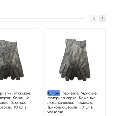
рчатки. Мужские.
Оптом
Перчатки. Мужские.
 верха: Кожаные
Материал верха: Кожаные
М
ства. Подклад:
люкс качества. Подклад:
л
шерсть. 10 шт в
Трикотаж-шерсть. 10 шт в
Т
упаковке.
у