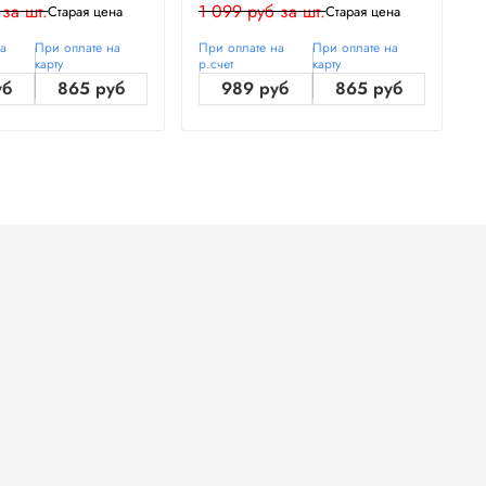
 за шт.
1 099 руб за шт.
1
Старая цена
Старая цена
на
При оплате на
При оплате на
При оплате на
П
карту
р.счет
карту
р
уб
865 руб
989 руб
865 руб