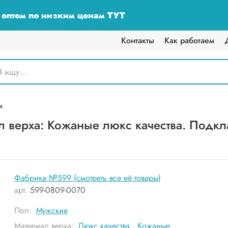
у оптом по низким ценам ТУТ
Контакты
Как работаем
м
 верха: Кожаные люкс качества. Подкла
Фабрика №599 (смотреть все её товары)
арт.
599-0809-0070
Пол:
Мужские
Материал верха:
Люкс качества
,
Кожаные