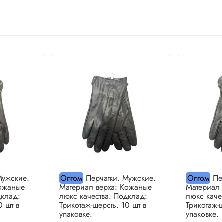
Мужские.
Оптом
Перчатки. Мужские.
Оптом
Пе
Кожаные
Материал верха: Кожаные
Материал
дклад:
люкс качества. Подклад:
люкс каче
0 шт в
Трикотаж-шерсть. 10 шт в
Трикотаж-
упаковке.
упаковке.