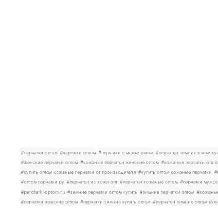
#перчатки оптом
#варежки оптом
#перчатки с мехом оптом
#перчатки зимние оптом ку
#женские перчатки оптом
#кожаные перчатки женские оптом
#кожаные перчатки опт о
#купить оптом кожаные перчатки от производителя
#купить оптом кожаные перчатки
#
#оптом перчатки.ру
#перчатки из кожи опт
#перчатки кожаные оптом
#перчатки мужск
#perchatki-optom.ru
#зимние перчатки оптом купить
#зимние перчатки оптом
#кожаные
#перчатки женские оптом
#перчатки зимние купить оптом
#перчатки зимние оптом куп