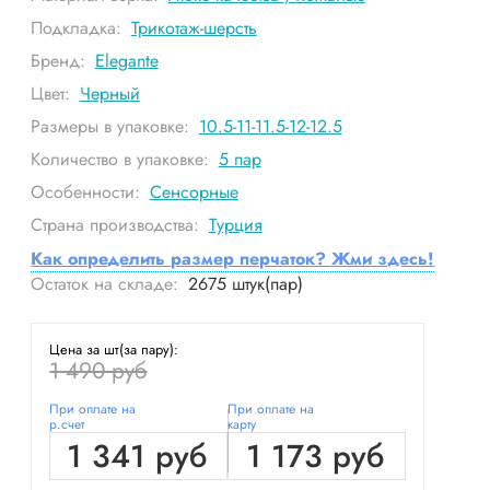
Подкладка:
Трикотаж-шерсть
Бренд:
Elegante
Цвет:
Черный
Размеры в упаковке:
10.5-11-11.5-12-12.5
Количество в упаковке:
5
пар
Особенности:
Сенсорные
Страна производства:
Турция
Как определить размер перчаток? Жми здесь!
Остаток на складе:
2675
штук(пар)
Цена за шт(за пару):
1 490 руб
При оплате на
При оплате на
р.счет
карту
1 341 руб
1 173 руб