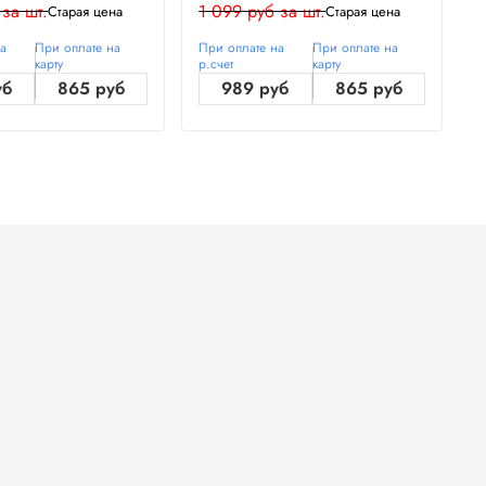
 за шт.
1 099 руб за шт.
1
Старая цена
Старая цена
на
При оплате на
При оплате на
При оплате на
П
карту
р.счет
карту
р
уб
865 руб
989 руб
865 руб