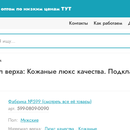
у оптом по низким ценам ТУТ
Контакты
Как работаем
м
 верха: Кожаные люкс качества. Подкла
Фабрика №599 (смотреть все её товары)
арт.
599-0809-0090
Пол:
Мужские
Материал верха:
Люкс качества
,
Кожаные