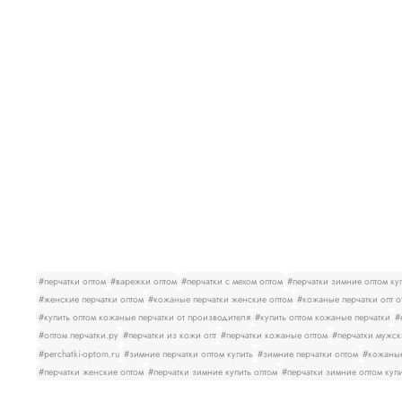
#перчатки оптом
#варежки оптом
#перчатки с мехом оптом
#перчатки зимние оптом ку
#женские перчатки оптом
#кожаные перчатки женские оптом
#кожаные перчатки опт о
#купить оптом кожаные перчатки от производителя
#купить оптом кожаные перчатки
#
#оптом перчатки.ру
#перчатки из кожи опт
#перчатки кожаные оптом
#перчатки мужск
#perchatki-optom.ru
#зимние перчатки оптом купить
#зимние перчатки оптом
#кожаные
#перчатки женские оптом
#перчатки зимние купить оптом
#перчатки зимние оптом куп