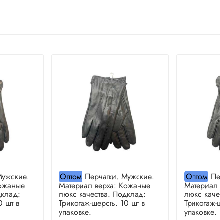
Мужские.
Оптом
Перчатки. Мужские.
Оптом
Пе
Кожаные
Материал верха: Кожаные
Материал
дклад:
люкс качества. Подклад:
люкс каче
0 шт в
Трикотаж-шерсть. 10 шт в
Трикотаж-
упаковке.
упаковке.