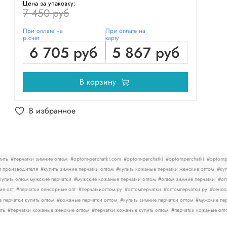
Цена за упаковку:
7 450 руб
При оплате на
При оплате на
р.счет
карту
6 705 руб
5 867 руб
В корзину
В избранное
пить
#перчатки зимние оптом
#optom-perchatki.com
#optom-perchatki
#optomperchatki
#optompe
т производителя
#купить зимние перчатки оптом
#купить кожаные перчатки женские оптом
#куп
купить оптом мужские перчатки
#мужские кожаные перчатки оптом
#оптом зимние перчатки
#оп
ие опт
#перчатки сенсорные опт
#перчаткиоптом.ру
#оптомперчатки
#оптомперчатки ру
#сенсо
 перчатки купить оптом
#кожаные перчатки оптом
#купить зимние перчатки оптом
#мужские пер
ить
#перчатки кожаные женские оптом
#перчатки кожаные купить оптом
#перчатки кожаные опт