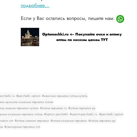
подробнее...
Если у Вас остались вопросы, пишите нам:
Optomochki.ru <-- Покупайте очки и оптику
оптом по низким ценам ТУТ
rchatki.ru
#perchatki optom
#женские перчатки оптом купить
ить мужские кожаные перчатки оптом
том зимние перчатки купить
#оптом перчатки ru
#оптом перчатки ру
рные кожаные перчатки оптом
#optom perchatki
#optom-perchatki.ru
#perchatki optom
чатки опт
#оптом зимние перчатки
#оптом кожаные перчатки
#оптом перчатки ру
ом
#сенсорные перчатки опт