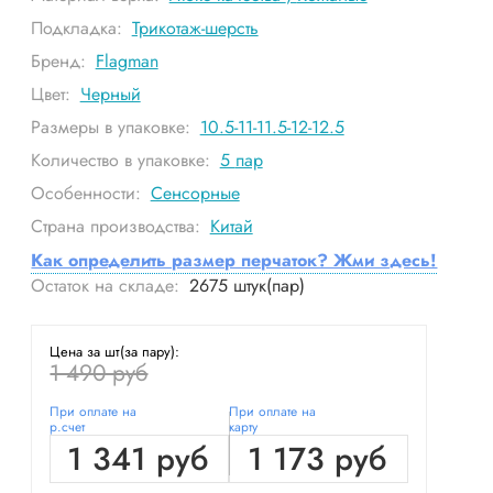
Подкладка:
Трикотаж-шерсть
Бренд:
Flagman
Цвет:
Черный
Размеры в упаковке:
10.5-11-11.5-12-12.5
Количество в упаковке:
5
пар
Особенности:
Сенсорные
Страна производства:
Китай
Как определить размер перчаток? Жми здесь!
Остаток на складе:
2675
штук(пар)
Цена за шт(за пару):
1 490 руб
При оплате на
При оплате на
р.счет
карту
1 341 руб
1 173 руб