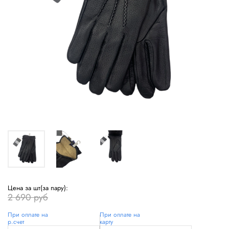
Цена за шт(за пару):
2 690 руб
При оплате на
При оплате на
р.счет
карту