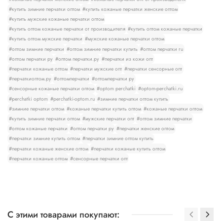
#купить зимние перчатки оптом
#купить кожаные перчатки женские оптом
#купить мужские кожаные перчатки оптом
#купить оптом кожаные перчатки от производителя
#купить оптом кожаные перчатки
#купить оптом мужские перчатки
#мужские кожаные перчатки оптом
#оптом зимние перчатки
#оптом зимние перчатки купить
#оптом перчатки ru
#оптом перчатки ру
#оптом перчатки.ру
#перчатки из кожи опт
#перчатки кожаные оптом
#перчатки мужские опт
#перчатки сенсорные опт
#перчаткиоптом.ру
#оптомперчатки
#оптомперчатки ру
#сенсорные кожаные перчатки оптом
#optom perchatki
#optom-perchatki.ru
#perchatki optom
#perchatki-optom.ru
#зимние перчатки оптом купить
#зимние перчатки оптом
#кожаные перчатки купить оптом
#кожаные перчатки оптом
#купить зимние перчатки оптом
#мужские перчатки опт
#оптом зимние перчатки
#оптом кожаные перчатки
#оптом перчатки ру
#перчатки женские оптом
#перчатки зимние купить оптом
#перчатки зимние оптом купить
#перчатки кожаные женские оптом
#перчатки кожаные купить оптом
#перчатки кожаные оптом
#сенсорные перчатки опт
С этими товарами покупают: