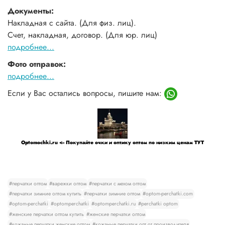
Документы:
Накладная с сайта. (Для физ. лиц).
Счет, накладная, договор. (Для юр. лиц)
подробнее...
Фото отправок:
подробнее...
Если у Вас остались вопросы, пишите нам:
Optomochki.ru <-- Покупайте очки и оптику оптом по низким ценам ТУТ
#перчатки оптом
#варежки оптом
#перчатки с мехом оптом
#перчатки зимние оптом купить
#перчатки зимние оптом
#optom-perchatki.com
#optom-perchatki
#optomperchatki
#optomperchatki.ru
#perchatki optom
#женские перчатки оптом купить
#женские перчатки оптом
#кожаные перчатки женские оптом
#кожаные перчатки опт от производителя