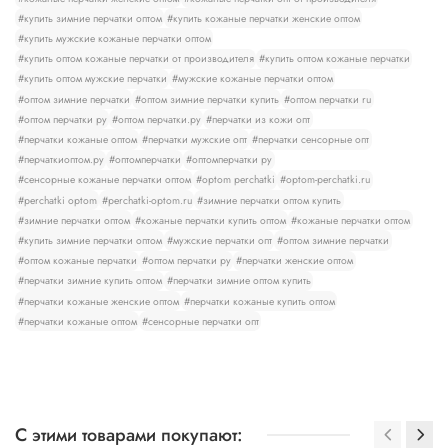
#купить зимние перчатки оптом
#купить кожаные перчатки женские оптом
#купить мужские кожаные перчатки оптом
#купить оптом кожаные перчатки от производителя
#купить оптом кожаные перчатки
#купить оптом мужские перчатки
#мужские кожаные перчатки оптом
#оптом зимние перчатки
#оптом зимние перчатки купить
#оптом перчатки ru
#оптом перчатки ру
#оптом перчатки.ру
#перчатки из кожи опт
#перчатки кожаные оптом
#перчатки мужские опт
#перчатки сенсорные опт
#перчаткиоптом.ру
#оптомперчатки
#оптомперчатки ру
#сенсорные кожаные перчатки оптом
#optom perchatki
#optom-perchatki.ru
#perchatki optom
#perchatki-optom.ru
#зимние перчатки оптом купить
#зимние перчатки оптом
#кожаные перчатки купить оптом
#кожаные перчатки оптом
#купить зимние перчатки оптом
#мужские перчатки опт
#оптом зимние перчатки
#оптом кожаные перчатки
#оптом перчатки ру
#перчатки женские оптом
#перчатки зимние купить оптом
#перчатки зимние оптом купить
#перчатки кожаные женские оптом
#перчатки кожаные купить оптом
#перчатки кожаные оптом
#сенсорные перчатки опт
С этими товарами покупают: