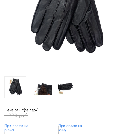
Цена за шт(за пару):
1 990 руб
При оплате на
При оплате на
р.счет
карту