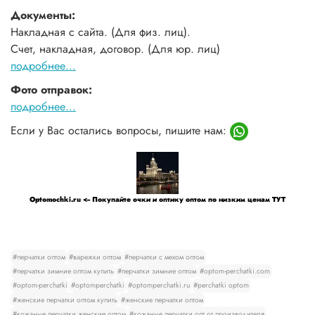
Документы:
Накладная с сайта. (Для физ. лиц).
Счет, накладная, договор. (Для юр. лиц)
подробнее...
Фото отправок:
подробнее...
Если у Вас остались вопросы, пишите нам:
Optomochki.ru <-- Покупайте очки и оптику оптом по низким ценам ТУТ
#перчатки оптом
#варежки оптом
#перчатки с мехом оптом
#перчатки зимние оптом купить
#перчатки зимние оптом
#optom-perchatki.com
#optom-perchatki
#optomperchatki
#optomperchatki.ru
#perchatki optom
#женские перчатки оптом купить
#женские перчатки оптом
#кожаные перчатки женские оптом
#кожаные перчатки опт от производителя