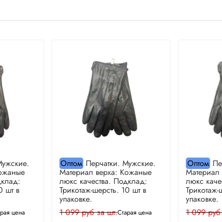
Мужские.
Оптом
Перчатки. Мужские.
Оптом
Пе
Кожаные
Материал верха: Кожаные
Материал
дклад:
люкс качества. Подклад:
люкс каче
0 шт в
Трикотаж-шерсть. 10 шт в
Трикотаж-
упаковке.
упаковке.
1 099 руб за шт.
1 099 руб
рая цена
Старая цена