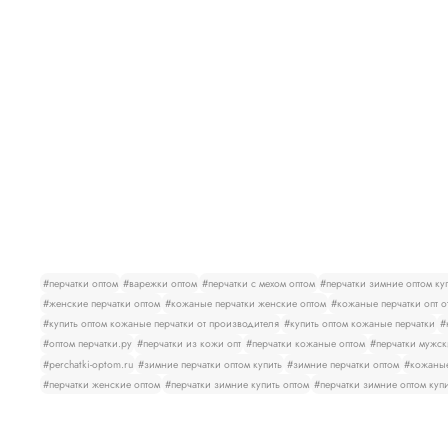
#перчатки оптом
#варежки оптом
#перчатки с мехом оптом
#перчатки зимние оптом ку
#женские перчатки оптом
#кожаные перчатки женские оптом
#кожаные перчатки опт о
#купить оптом кожаные перчатки от производителя
#купить оптом кожаные перчатки
#
#оптом перчатки.ру
#перчатки из кожи опт
#перчатки кожаные оптом
#перчатки мужск
#perchatki-optom.ru
#зимние перчатки оптом купить
#зимние перчатки оптом
#кожаные
#перчатки женские оптом
#перчатки зимние купить оптом
#перчатки зимние оптом куп