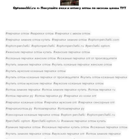
Optomochki.ru <-- Покупайте очки и оптику оптом по низким ценам ТУТ
#перчатки оптом
#варежки оптом
#перчатки с мехом оптом
#перчатки зимние оптом купить
#перчатки зимние оптом
#optom-perchatki.com
#optom-perchatki
#optomperchatki
#optomperchatki.ru
#perchatki optom
#женские перчатки оптом купить
#женские перчатки оптом
#кожаные перчатки женские оптом
#кожаные перчатки опт от производителя
#купить зимние перчатки оптом
#купить кожаные перчатки женские оптом
#купить мужские кожаные перчатки оптом
#купить оптом кожаные перчатки от производителя
#купить оптом кожаные перчатки
#купить оптом мужские перчатки
#мужские кожаные перчатки оптом
#оптом зимние перчатки
#оптом зимние перчатки купить
#оптом перчатки ru
#оптом перчатки ру
#оптом перчатки.ру
#перчатки из кожи опт
#перчатки кожаные оптом
#перчатки мужские опт
#перчатки сенсорные опт
#перчаткиоптом.ру
#оптомперчатки
#оптомперчатки ру
#сенсорные кожаные перчатки оптом
#optom perchatki
#optom-perchatki.ru
#perchatki optom
#perchatki-optom.ru
#зимние перчатки оптом купить
#зимние перчатки оптом
#кожаные перчатки купить оптом
#кожаные перчатки оптом
#купить зимние перчатки оптом
#мужские перчатки опт
#оптом зимние перчатки