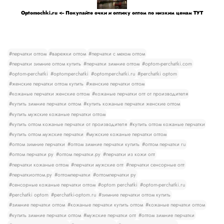
Optomochki.ru <-- Покупайте очки и оптику оптом по низким ценам ТУТ
#перчатки оптом
#варежки оптом
#перчатки с мехом оптом
#перчатки зимние оптом купить
#перчатки зимние оптом
#optom-perchatki.com
#optom-perchatki
#optomperchatki
#optomperchatki.ru
#perchatki optom
#женские перчатки оптом купить
#женские перчатки оптом
#кожаные перчатки женские оптом
#кожаные перчатки опт от производителя
#купить зимние перчатки оптом
#купить кожаные перчатки женские оптом
#купить мужские кожаные перчатки оптом
#купить оптом кожаные перчатки от производителя
#купить оптом кожаные перчатки
#купить оптом мужские перчатки
#мужские кожаные перчатки оптом
#оптом зимние перчатки
#оптом зимние перчатки купить
#оптом перчатки ru
#оптом перчатки ру
#оптом перчатки.ру
#перчатки из кожи опт
#перчатки кожаные оптом
#перчатки мужские опт
#перчатки сенсорные опт
#перчаткиоптом.ру
#оптомперчатки
#оптомперчатки ру
#сенсорные кожаные перчатки оптом
#optom perchatki
#optom-perchatki.ru
#perchatki optom
#perchatki-optom.ru
#зимние перчатки оптом купить
#зимние перчатки оптом
#кожаные перчатки купить оптом
#кожаные перчатки оптом
#купить зимние перчатки оптом
#мужские перчатки опт
#оптом зимние перчатки