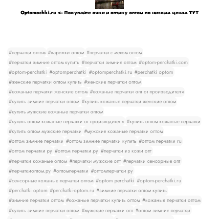
Optomochki.ru <-- Покупайте очки и оптику оптом по низким ценам ТУТ
#перчатки оптом
#варежки оптом
#перчатки с мехом оптом
#перчатки зимние оптом купить
#перчатки зимние оптом
#optom-perchatki.com
#optom-perchatki
#optomperchatki
#optomperchatki.ru
#perchatki optom
#женские перчатки оптом купить
#женские перчатки оптом
#кожаные перчатки женские оптом
#кожаные перчатки опт от производителя
#купить зимние перчатки оптом
#купить кожаные перчатки женские оптом
#купить мужские кожаные перчатки оптом
#купить оптом кожаные перчатки от производителя
#купить оптом кожаные перчатки
#купить оптом мужские перчатки
#мужские кожаные перчатки оптом
#оптом зимние перчатки
#оптом зимние перчатки купить
#оптом перчатки ru
#оптом перчатки ру
#оптом перчатки.ру
#перчатки из кожи опт
#перчатки кожаные оптом
#перчатки мужские опт
#перчатки сенсорные опт
#перчаткиоптом.ру
#оптомперчатки
#оптомперчатки ру
#сенсорные кожаные перчатки оптом
#optom perchatki
#optom-perchatki.ru
#perchatki optom
#perchatki-optom.ru
#зимние перчатки оптом купить
#зимние перчатки оптом
#кожаные перчатки купить оптом
#кожаные перчатки оптом
#купить зимние перчатки оптом
#мужские перчатки опт
#оптом зимние перчатки