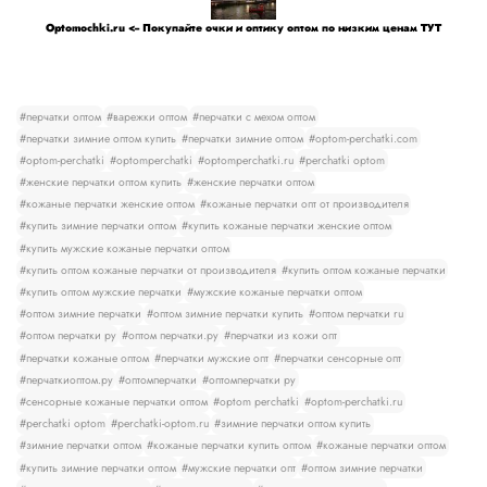
Optomochki.ru <-- Покупайте очки и оптику оптом по низким ценам ТУТ
#перчатки оптом
#варежки оптом
#перчатки с мехом оптом
#перчатки зимние оптом купить
#перчатки зимние оптом
#optom-perchatki.com
#optom-perchatki
#optomperchatki
#optomperchatki.ru
#perchatki optom
#женские перчатки оптом купить
#женские перчатки оптом
#кожаные перчатки женские оптом
#кожаные перчатки опт от производителя
#купить зимние перчатки оптом
#купить кожаные перчатки женские оптом
#купить мужские кожаные перчатки оптом
#купить оптом кожаные перчатки от производителя
#купить оптом кожаные перчатки
#купить оптом мужские перчатки
#мужские кожаные перчатки оптом
#оптом зимние перчатки
#оптом зимние перчатки купить
#оптом перчатки ru
#оптом перчатки ру
#оптом перчатки.ру
#перчатки из кожи опт
#перчатки кожаные оптом
#перчатки мужские опт
#перчатки сенсорные опт
#перчаткиоптом.ру
#оптомперчатки
#оптомперчатки ру
#сенсорные кожаные перчатки оптом
#optom perchatki
#optom-perchatki.ru
#perchatki optom
#perchatki-optom.ru
#зимние перчатки оптом купить
#зимние перчатки оптом
#кожаные перчатки купить оптом
#кожаные перчатки оптом
#купить зимние перчатки оптом
#мужские перчатки опт
#оптом зимние перчатки