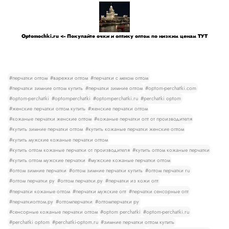
Optomochki.ru <-- Покупайте очки и оптику оптом по низким ценам ТУТ
#перчатки оптом
#варежки оптом
#перчатки с мехом оптом
#перчатки зимние оптом купить
#перчатки зимние оптом
#optom-perchatki.com
#optom-perchatki
#optomperchatki
#optomperchatki.ru
#perchatki optom
#женские перчатки оптом купить
#женские перчатки оптом
#кожаные перчатки женские оптом
#кожаные перчатки опт от производителя
#купить зимние перчатки оптом
#купить кожаные перчатки женские оптом
#купить мужские кожаные перчатки оптом
#купить оптом кожаные перчатки от производителя
#купить оптом кожаные перчатки
#купить оптом мужские перчатки
#мужские кожаные перчатки оптом
#оптом зимние перчатки
#оптом зимние перчатки купить
#оптом перчатки ru
#оптом перчатки ру
#оптом перчатки.ру
#перчатки из кожи опт
#перчатки кожаные оптом
#перчатки мужские опт
#перчатки сенсорные опт
#перчаткиоптом.ру
#оптомперчатки
#оптомперчатки ру
#сенсорные кожаные перчатки оптом
#optom perchatki
#optom-perchatki.ru
#perchatki optom
#perchatki-optom.ru
#зимние перчатки оптом купить