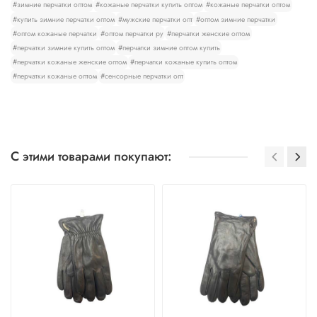
#зимние перчатки оптом
#кожаные перчатки купить оптом
#кожаные перчатки оптом
#купить зимние перчатки оптом
#мужские перчатки опт
#оптом зимние перчатки
#оптом кожаные перчатки
#оптом перчатки ру
#перчатки женские оптом
#перчатки зимние купить оптом
#перчатки зимние оптом купить
#перчатки кожаные женские оптом
#перчатки кожаные купить оптом
#перчатки кожаные оптом
#сенсорные перчатки опт
С этими товарами покупают: