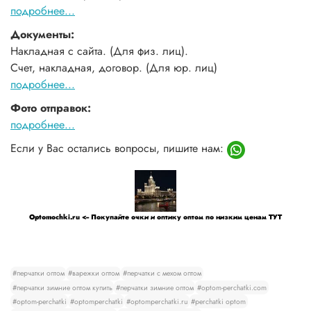
подробнее...
Документы:
Накладная с сайта. (Для физ. лиц).
Счет, накладная, договор. (Для юр. лиц)
подробнее...
Фото отправок:
подробнее...
Если у Вас остались вопросы, пишите нам:
Optomochki.ru <-- Покупайте очки и оптику оптом по низким ценам ТУТ
#перчатки оптом
#варежки оптом
#перчатки с мехом оптом
#перчатки зимние оптом купить
#перчатки зимние оптом
#optom-perchatki.com
#optom-perchatki
#optomperchatki
#optomperchatki.ru
#perchatki optom