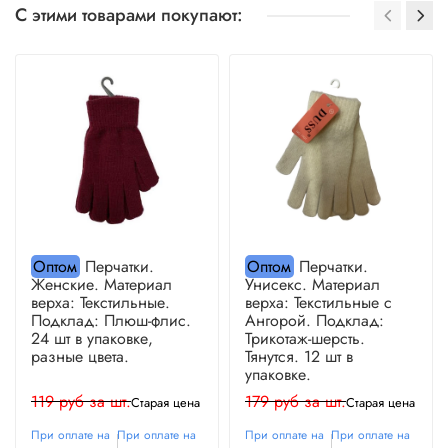
С этими товарами покупают:
Оптом
Перчатки.
Оптом
Перчатки.
Женские. Материал
Унисекс. Материал
верха: Текстильные.
верха: Текстильные с
Подклад: Плюш-флис.
Ангорой. Подклад:
24 шт в упаковке,
Трикотаж-шерсть.
разные цвета.
Тянутся. 12 шт в
упаковке.
119 руб за шт.
179 руб за шт.
Старая цена
Старая цена
При оплате на
При оплате на
При оплате на
При оплате на