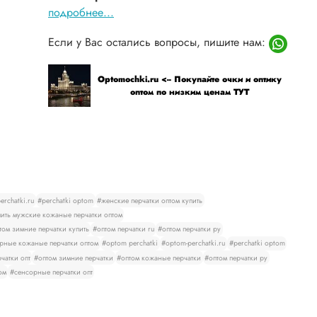
подробнее...
Если у Вас остались вопросы, пишите нам:
Optomochki.ru <-- Покупайте очки и оптику
оптом по низким ценам ТУТ
rchatki.ru
#perchatki optom
#женские перчатки оптом купить
ить мужские кожаные перчатки оптом
том зимние перчатки купить
#оптом перчатки ru
#оптом перчатки ру
рные кожаные перчатки оптом
#optom perchatki
#optom-perchatki.ru
#perchatki optom
чатки опт
#оптом зимние перчатки
#оптом кожаные перчатки
#оптом перчатки ру
ом
#сенсорные перчатки опт