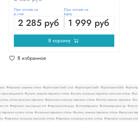
При оплате на
При оплате на
р.счет
карту
2 285 руб
1 999 руб
В корзину
В избранное
пить
#перчатки зимние оптом
#optom-perchatki.com
#optom-perchatki
#optomperchatki
#optompe
т производителя
#купить зимние перчатки оптом
#купить кожаные перчатки женские оптом
#куп
купить оптом мужские перчатки
#мужские кожаные перчатки оптом
#оптом зимние перчатки
#оп
ие опт
#перчатки сенсорные опт
#перчаткиоптом.ру
#оптомперчатки
#оптомперчатки ру
#сенсо
 перчатки купить оптом
#кожаные перчатки оптом
#купить зимние перчатки оптом
#мужские пер
ить
#перчатки кожаные женские оптом
#перчатки кожаные купить оптом
#перчатки кожаные опт