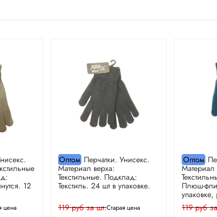
нисекс.
Оптом
Перчатки. Унисекс.
Оптом
Пе
екстильные
Материал верха:
Материал 
д:
Текстильные. Подклад:
Текстильн
нутся. 12
Текстиль. 24 шт в упаковке.
Плюш-флис
упаковке,
119 руб за шт.
119 руб за
я цена
Старая цена