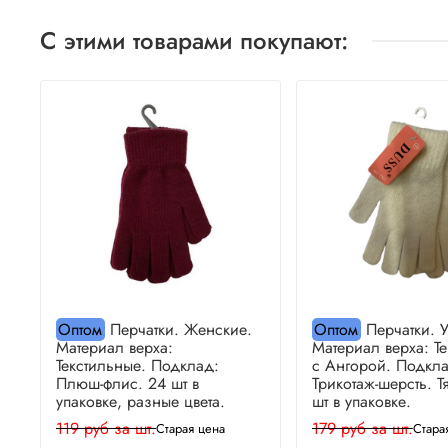
С этими товарами покупают:
Оптом
Перчатки. Женские.
Оптом
Перчатки. У
Материал верха:
Материал верха: Т
Текстильные. Подклад:
с Ангорой. Подкла
Плюш-флис. 24 шт в
Трикотаж-шерсть. Тя
упаковке, разные цвета.
шт в упаковке.
119 руб за шт.
179 руб за шт.
Старая цена
Стара