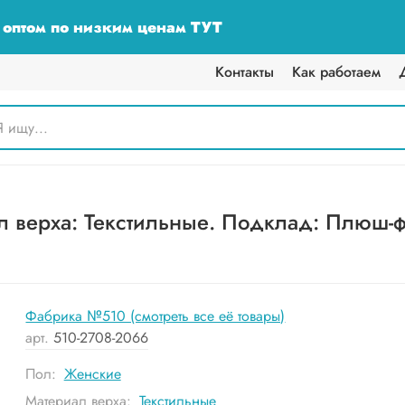
у оптом по низким ценам ТУТ
Контакты
Как работаем
 верха: Текстильные. Подклад: Плюш-фл
Фабрика №510 (смотреть все её товары)
арт.
510-2708-2066
Пол:
Женские
Материал верха:
Текстильные