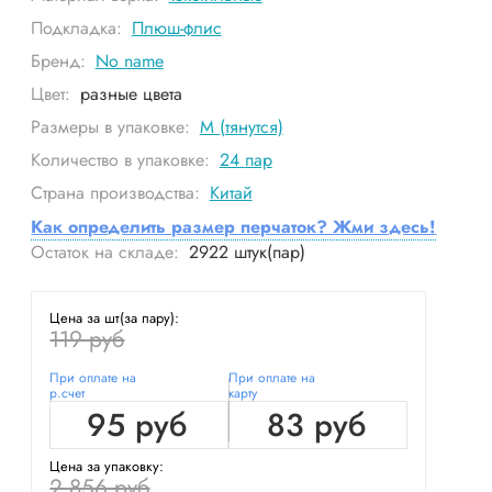
Подкладка:
Плюш-флис
Бренд:
No name
Цвет:
разные цвета
Размеры в упаковке:
М (тянутся)
Количество в упаковке:
24
пар
Страна производства:
Китай
Как определить размер перчаток? Жми здесь!
Остаток на складе:
2922
штук(пар)
Цена за шт(за пару):
119 руб
При оплате на
При оплате на
р.счет
карту
95 руб
83 руб
Цена за упаковку:
2 856 руб