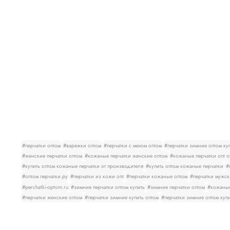
#перчатки оптом
#варежки оптом
#перчатки с мехом оптом
#перчатки зимние оптом ку
#женские перчатки оптом
#кожаные перчатки женские оптом
#кожаные перчатки опт о
#купить оптом кожаные перчатки от производителя
#купить оптом кожаные перчатки
#
#оптом перчатки.ру
#перчатки из кожи опт
#перчатки кожаные оптом
#перчатки мужск
#perchatki-optom.ru
#зимние перчатки оптом купить
#зимние перчатки оптом
#кожаные
#перчатки женские оптом
#перчатки зимние купить оптом
#перчатки зимние оптом куп