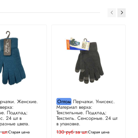
рчатки. Женские.
Оптом
Перчатки. Унисекс.
верха:
Материал верха:
М
ые. Подклад:
Текстильные. Подклад:
Т
. 24 шт в
Текстиль. Сенсорные. 24 шт
Т
 разные цвета.
в упаковке.
р
 шт.
130 руб за шт.
1
Старая цена
Старая цена