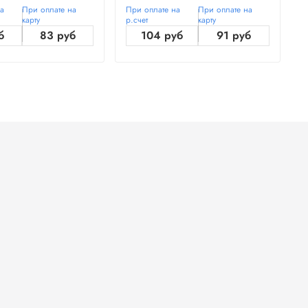
на
При оплате на
При оплате на
При оплате на
П
карту
р.счет
карту
р
б
83 руб
104 руб
91 руб