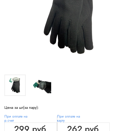
Цена за шт(за пару):
При оплате на
При оплате на
р.счет
карту
299 руб
262 руб