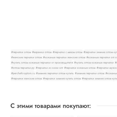
#перчатки оптом
#варежки оптом
#перчатки с мехом оптом
#перчатки зимние оптом ку
#женские перчатки оптом
#кожаные перчатки женские оптом
#кожаные перчатки опт о
#купить оптом кожаные перчатки от производителя
#купить оптом кожаные перчатки
#
#оптом перчатки.ру
#перчатки из кожи опт
#перчатки кожаные оптом
#перчатки мужск
#perchatki-optom.ru
#зимние перчатки оптом купить
#зимние перчатки оптом
#кожаные
#перчатки женские оптом
#перчатки зимние купить оптом
#перчатки зимние оптом куп
С этими товарами покупают: