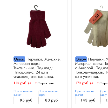
Оптом
Перчатки. Женские.
Оптом
Перчатки. У
Материал верха:
Материал верха: Т
Текстильные. Подклад:
с Ангорой. Подкла
Плюш-флис. 24 шт в
Трикотаж-шерсть. Тя
упаковке, разные цвета.
шт в упаковке.
119 руб за шт.
179 руб за шт.
Старая цена
Стара
При оплате на
При оплате на
При оплате на
При о
р.счет
карту
р.счет
карту
95 руб
83 руб
143 руб
1