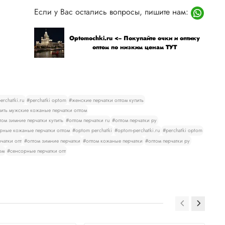
Если у Вас остались вопросы, пишите нам:
Optomochki.ru <-- Покупайте очки и оптику
оптом по низким ценам ТУТ
rchatki.ru
#perchatki optom
#женские перчатки оптом купить
ить мужские кожаные перчатки оптом
том зимние перчатки купить
#оптом перчатки ru
#оптом перчатки ру
рные кожаные перчатки оптом
#optom perchatki
#optom-perchatki.ru
#perchatki optom
чатки опт
#оптом зимние перчатки
#оптом кожаные перчатки
#оптом перчатки ру
ом
#сенсорные перчатки опт