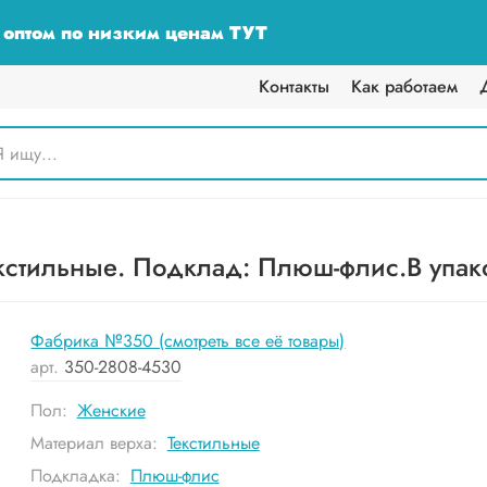
у оптом по низким ценам ТУТ
Контакты
Как работаем
кстильные. Подклад: Плюш-флис.В упаков
Фабрика №350 (смотреть все её товары)
арт.
350-2808-4530
Пол:
Женские
Материал верха:
Текстильные
Подкладка:
Плюш-флис