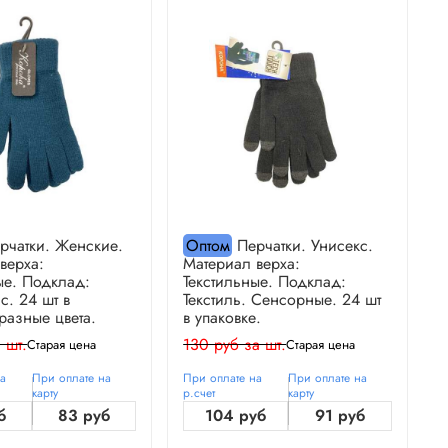
рчатки. Женские.
Оптом
Перчатки. Унисекс.
верха:
Материал верха:
М
ые. Подклад:
Текстильные. Подклад:
Т
. 24 шт в
Текстиль. Сенсорные. 24 шт
Т
 разные цвета.
в упаковке.
р
 шт.
130 руб за шт.
1
Старая цена
Старая цена
на
При оплате на
При оплате на
При оплате на
П
карту
р.счет
карту
р
б
83 руб
104 руб
91 руб