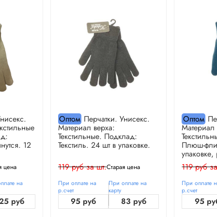
нисекс.
Оптом
Перчатки. Унисекс.
Оптом
Пе
екстильные
Материал верха:
Материал 
д:
Текстильные. Подклад:
Текстильн
нутся. 12
Текстиль. 24 шт в упаковке.
Плюш-флис
упаковке,
119 руб за шт.
119 руб за
я цена
Старая цена
плате на
При оплате на
При оплате на
При оплате 
р.счет
карту
р.счет
25 руб
95 руб
83 руб
95 ру