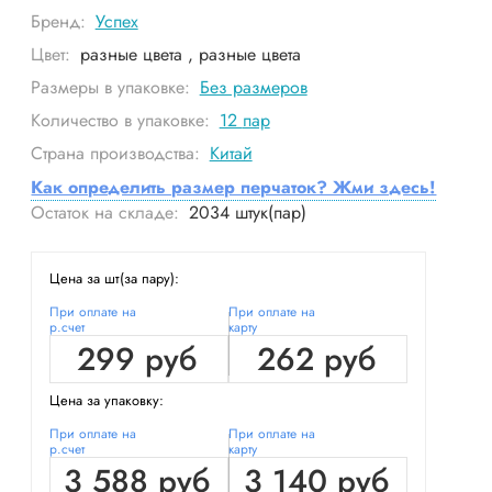
Бренд:
Успех
Цвет:
разные цвета
, разные цвета
Размеры в упаковке:
Без размеров
Количество в упаковке:
12
пар
Страна производства:
Китай
Как определить размер перчаток? Жми здесь!
Остаток на складе:
2034
штук(пар)
Цена за шт(за пару):
При оплате на
При оплате на
р.счет
карту
299 руб
262 руб
Цена за упаковку:
При оплате на
При оплате на
р.счет
карту
3 588 руб
3 140 руб