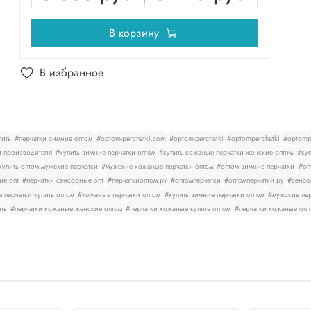
В корзину
В избранное
пить
#перчатки зимние оптом
#optom-perchatki.com
#optom-perchatki
#optomperchatki
#optompe
т производителя
#купить зимние перчатки оптом
#купить кожаные перчатки женские оптом
#куп
купить оптом мужские перчатки
#мужские кожаные перчатки оптом
#оптом зимние перчатки
#оп
ие опт
#перчатки сенсорные опт
#перчаткиоптом.ру
#оптомперчатки
#оптомперчатки ру
#сенсо
 перчатки купить оптом
#кожаные перчатки оптом
#купить зимние перчатки оптом
#мужские пер
ить
#перчатки кожаные женские оптом
#перчатки кожаные купить оптом
#перчатки кожаные опт