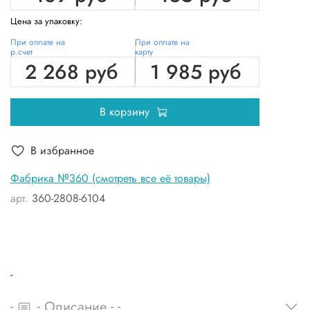
Цена за упаковку:
При оплате на
При оплате на
р.счет
карту
2 268 руб
1 985 руб
В корзину
В избранное
Фабрика №360 (смотреть все её товары)
арт.
360-2808-6104
-
-
-
-
-
Описание