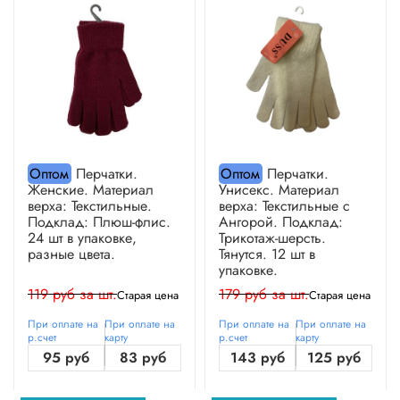
Оптом
Перчатки.
Оптом
Перчатки.
Женские. Материал
Унисекс. Материал
верха: Текстильные.
верха: Текстильные с
Подклад: Плюш-флис.
Ангорой. Подклад:
24 шт в упаковке,
Трикотаж-шерсть.
разные цвета.
Тянутся. 12 шт в
упаковке.
119 руб за шт.
179 руб за шт.
Старая цена
Старая цена
При оплате на
При оплате на
При оплате на
При оплате на
р.счет
карту
р.счет
карту
95 руб
83 руб
143 руб
125 руб