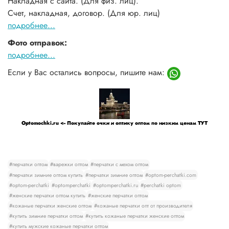
Накладная с сайта. (Для физ. лиц).
Счет, накладная, договор. (Для юр. лиц)
подробнее...
Фото отправок:
подробнее...
Если у Вас остались вопросы, пишите нам:
Optomochki.ru <-- Покупайте очки и оптику оптом по низким ценам ТУТ
#перчатки оптом
#варежки оптом
#перчатки с мехом оптом
#перчатки зимние оптом купить
#перчатки зимние оптом
#optom-perchatki.com
#optom-perchatki
#optomperchatki
#optomperchatki.ru
#perchatki optom
#женские перчатки оптом купить
#женские перчатки оптом
#кожаные перчатки женские оптом
#кожаные перчатки опт от производителя
#купить зимние перчатки оптом
#купить кожаные перчатки женские оптом
#купить мужские кожаные перчатки оптом