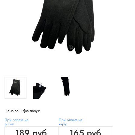
Цена за шт(за пару):
При оплате на
При оплате на
р.счет
карту
189 руб
165 руб