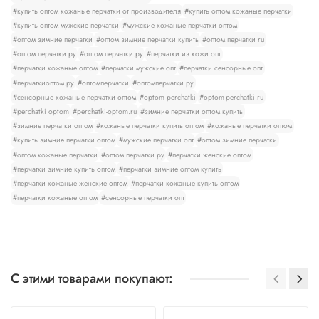
#купить оптом кожаные перчатки от производителя
#купить оптом кожаные перчатки
#купить оптом мужские перчатки
#мужские кожаные перчатки оптом
#оптом зимние перчатки
#оптом зимние перчатки купить
#оптом перчатки ru
#оптом перчатки ру
#оптом перчатки.ру
#перчатки из кожи опт
#перчатки кожаные оптом
#перчатки мужские опт
#перчатки сенсорные опт
#перчаткиоптом.ру
#оптомперчатки
#оптомперчатки ру
#сенсорные кожаные перчатки оптом
#optom perchatki
#optom-perchatki.ru
#perchatki optom
#perchatki-optom.ru
#зимние перчатки оптом купить
#зимние перчатки оптом
#кожаные перчатки купить оптом
#кожаные перчатки оптом
#купить зимние перчатки оптом
#мужские перчатки опт
#оптом зимние перчатки
#оптом кожаные перчатки
#оптом перчатки ру
#перчатки женские оптом
#перчатки зимние купить оптом
#перчатки зимние оптом купить
#перчатки кожаные женские оптом
#перчатки кожаные купить оптом
#перчатки кожаные оптом
#сенсорные перчатки опт
С этими товарами покупают: