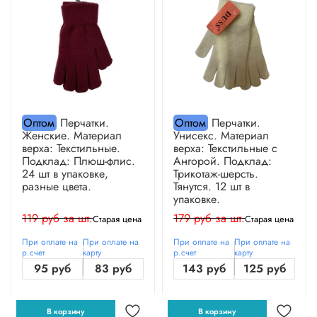
Оптом
Перчатки.
Оптом
Перчатки.
Женские. Материал
Унисекс. Материал
верха: Текстильные.
верха: Текстильные с
Подклад: Плюш-флис.
Ангорой. Подклад:
24 шт в упаковке,
Трикотаж-шерсть.
разные цвета.
Тянутся. 12 шт в
упаковке.
119 руб за шт.
179 руб за шт.
Старая цена
Старая цена
При оплате на
При оплате на
При оплате на
При оплате на
р.счет
карту
р.счет
карту
95 руб
83 руб
143 руб
125 руб
В корзину
В корзину