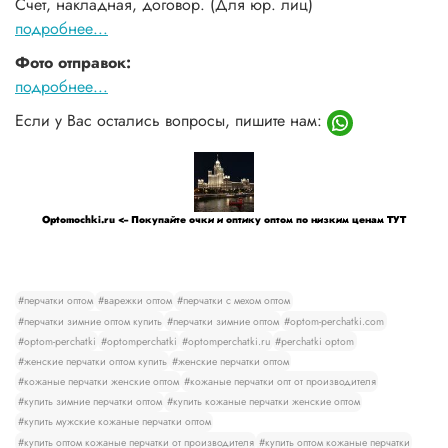
Счет, накладная, договор. (Для юр. лиц)
подробнее...
Фото отправок:
подробнее...
Если у Вас остались вопросы, пишите нам:
Optomochki.ru <-- Покупайте очки и оптику оптом по низким ценам ТУТ
#перчатки оптом
#варежки оптом
#перчатки с мехом оптом
#перчатки зимние оптом купить
#перчатки зимние оптом
#optom-perchatki.com
#optom-perchatki
#optomperchatki
#optomperchatki.ru
#perchatki optom
#женские перчатки оптом купить
#женские перчатки оптом
#кожаные перчатки женские оптом
#кожаные перчатки опт от производителя
#купить зимние перчатки оптом
#купить кожаные перчатки женские оптом
#купить мужские кожаные перчатки оптом
#купить оптом кожаные перчатки от производителя
#купить оптом кожаные перчатки