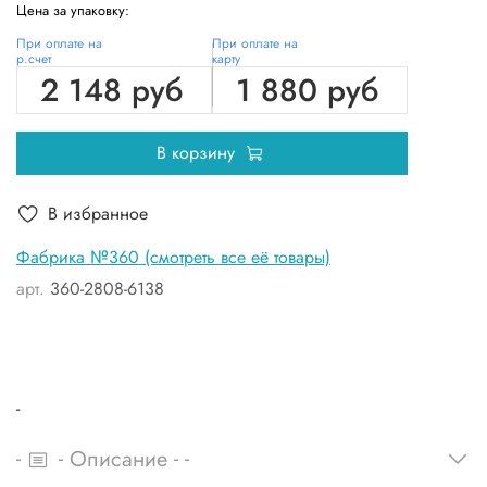
Цена за упаковку:
При оплате на
При оплате на
р.счет
карту
2 148 руб
1 880 руб
В корзину
В избранное
Фабрика №360 (смотреть все её товары)
арт.
360-2808-6138
-
-
-
-
-
Описание