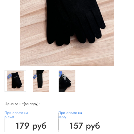
Цена за шт(за пару):
При оплате на
При оплате на
р.счет
карту
179 руб
157 руб