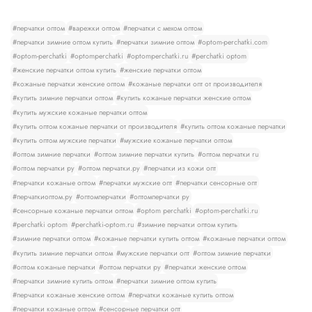
#перчатки оптом
#варежки оптом
#перчатки с мехом оптом
#перчатки зимние оптом купить
#перчатки зимние оптом
#optom-perchatki.com
#optom-perchatki
#optomperchatki
#optomperchatki.ru
#perchatki optom
#женские перчатки оптом купить
#женские перчатки оптом
#кожаные перчатки женские оптом
#кожаные перчатки опт от производителя
#купить зимние перчатки оптом
#купить кожаные перчатки женские оптом
#купить мужские кожаные перчатки оптом
#купить оптом кожаные перчатки от производителя
#купить оптом кожаные перчатки
#купить оптом мужские перчатки
#мужские кожаные перчатки оптом
#оптом зимние перчатки
#оптом зимние перчатки купить
#оптом перчатки ru
#оптом перчатки ру
#оптом перчатки.ру
#перчатки из кожи опт
#перчатки кожаные оптом
#перчатки мужские опт
#перчатки сенсорные опт
#перчаткиоптом.ру
#оптомперчатки
#оптомперчатки ру
#сенсорные кожаные перчатки оптом
#optom perchatki
#optom-perchatki.ru
#perchatki optom
#perchatki-optom.ru
#зимние перчатки оптом купить
#зимние перчатки оптом
#кожаные перчатки купить оптом
#кожаные перчатки оптом
#купить зимние перчатки оптом
#мужские перчатки опт
#оптом зимние перчатки
#оптом кожаные перчатки
#оптом перчатки ру
#перчатки женские оптом
#перчатки зимние купить оптом
#перчатки зимние оптом купить
#перчатки кожаные женские оптом
#перчатки кожаные купить оптом
#перчатки кожаные оптом
#сенсорные перчатки опт