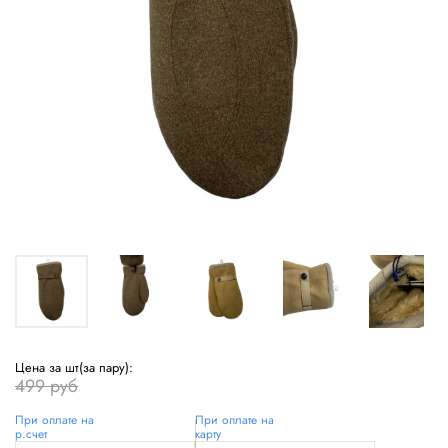
Цена за шт(за пару):
499 руб
При оплате на
При оплате на
р.счет
карту