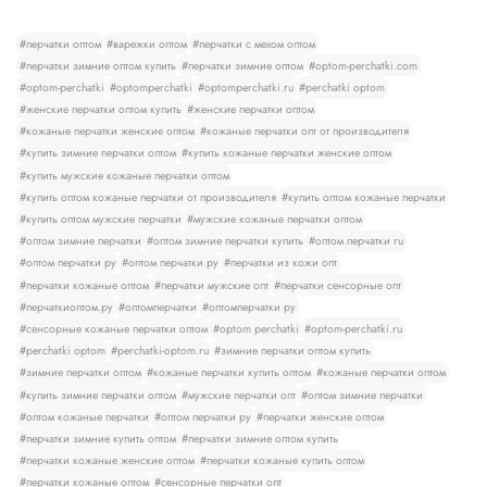
#перчатки оптом
#варежки оптом
#перчатки с мехом оптом
#перчатки зимние оптом купить
#перчатки зимние оптом
#optom-perchatki.com
#optom-perchatki
#optomperchatki
#optomperchatki.ru
#perchatki optom
#женские перчатки оптом купить
#женские перчатки оптом
#кожаные перчатки женские оптом
#кожаные перчатки опт от производителя
#купить зимние перчатки оптом
#купить кожаные перчатки женские оптом
#купить мужские кожаные перчатки оптом
#купить оптом кожаные перчатки от производителя
#купить оптом кожаные перчатки
#купить оптом мужские перчатки
#мужские кожаные перчатки оптом
#оптом зимние перчатки
#оптом зимние перчатки купить
#оптом перчатки ru
#оптом перчатки ру
#оптом перчатки.ру
#перчатки из кожи опт
#перчатки кожаные оптом
#перчатки мужские опт
#перчатки сенсорные опт
#перчаткиоптом.ру
#оптомперчатки
#оптомперчатки ру
#сенсорные кожаные перчатки оптом
#optom perchatki
#optom-perchatki.ru
#perchatki optom
#perchatki-optom.ru
#зимние перчатки оптом купить
#зимние перчатки оптом
#кожаные перчатки купить оптом
#кожаные перчатки оптом
#купить зимние перчатки оптом
#мужские перчатки опт
#оптом зимние перчатки
#оптом кожаные перчатки
#оптом перчатки ру
#перчатки женские оптом
#перчатки зимние купить оптом
#перчатки зимние оптом купить
#перчатки кожаные женские оптом
#перчатки кожаные купить оптом
#перчатки кожаные оптом
#сенсорные перчатки опт