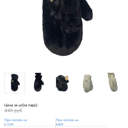
Цена за шт(за пару):
446 руб
При оплате на
При оплате на
р.счет
карту