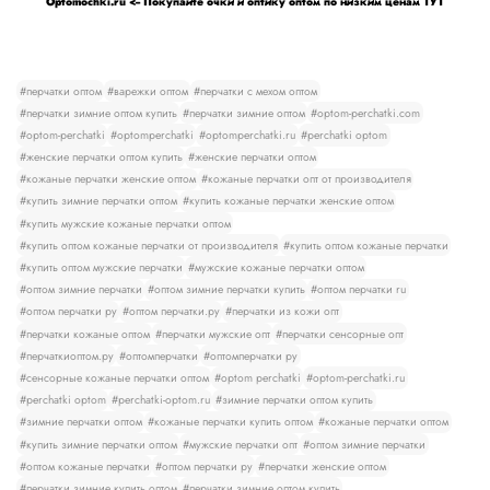
Optomochki.ru <-- Покупайте очки и оптику оптом по низким ценам ТУТ
#перчатки оптом
#варежки оптом
#перчатки с мехом оптом
#перчатки зимние оптом купить
#перчатки зимние оптом
#optom-perchatki.com
#optom-perchatki
#optomperchatki
#optomperchatki.ru
#perchatki optom
#женские перчатки оптом купить
#женские перчатки оптом
#кожаные перчатки женские оптом
#кожаные перчатки опт от производителя
#купить зимние перчатки оптом
#купить кожаные перчатки женские оптом
#купить мужские кожаные перчатки оптом
#купить оптом кожаные перчатки от производителя
#купить оптом кожаные перчатки
#купить оптом мужские перчатки
#мужские кожаные перчатки оптом
#оптом зимние перчатки
#оптом зимние перчатки купить
#оптом перчатки ru
#оптом перчатки ру
#оптом перчатки.ру
#перчатки из кожи опт
#перчатки кожаные оптом
#перчатки мужские опт
#перчатки сенсорные опт
#перчаткиоптом.ру
#оптомперчатки
#оптомперчатки ру
#сенсорные кожаные перчатки оптом
#optom perchatki
#optom-perchatki.ru
#perchatki optom
#perchatki-optom.ru
#зимние перчатки оптом купить
#зимние перчатки оптом
#кожаные перчатки купить оптом
#кожаные перчатки оптом
#купить зимние перчатки оптом
#мужские перчатки опт
#оптом зимние перчатки
#оптом кожаные перчатки
#оптом перчатки ру
#перчатки женские оптом
#перчатки зимние купить оптом
#перчатки зимние оптом купить