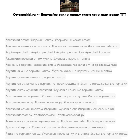
Optomochki.ru <-- Покупайте очки и оптику оптом по низким ценам ТУТ
#перчатки оптом
#варежки оптом
#перчатки с мехом оптом
#перчатки зимние оптом купить
#перчатки зимние оптом
#optom-perchatki.com
#optom-perchatki
#optomperchatki
#optomperchatki.ru
#perchatki optom
#женские перчатки оптом купить
#женские перчатки оптом
#кожаные перчатки женские оптом
#кожаные перчатки опт от производителя
#купить зимние перчатки оптом
#купить кожаные перчатки женские оптом
#купить мужские кожаные перчатки оптом
#купить оптом кожаные перчатки от производителя
#купить оптом кожаные перчатки
#купить оптом мужские перчатки
#мужские кожаные перчатки оптом
#оптом зимние перчатки
#оптом зимние перчатки купить
#оптом перчатки ru
#оптом перчатки ру
#оптом перчатки.ру
#перчатки из кожи опт
#перчатки кожаные оптом
#перчатки мужские опт
#перчатки сенсорные опт
#перчаткиоптом.ру
#оптомперчатки
#оптомперчатки ру
#сенсорные кожаные перчатки оптом
#optom perchatki
#optom-perchatki.ru
#perchatki optom
#perchatki-optom.ru
#зимние перчатки оптом купить
#зимние перчатки оптом
#кожаные перчатки купить оптом
#кожаные перчатки оптом