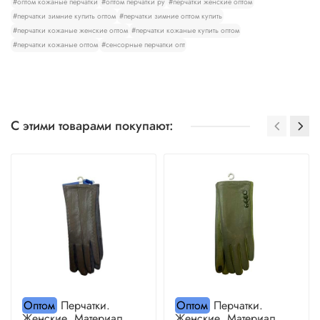
#оптом кожаные перчатки
#оптом перчатки ру
#перчатки женские оптом
#перчатки зимние купить оптом
#перчатки зимние оптом купить
#перчатки кожаные женские оптом
#перчатки кожаные купить оптом
#перчатки кожаные оптом
#сенсорные перчатки опт
С этими товарами покупают:
Оптом
Перчатки.
Оптом
Перчатки.
Женские. Материал
Женские. Материал