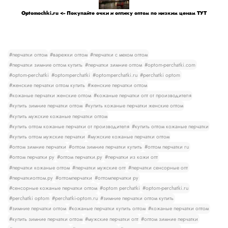
Optomochki.ru <-- Покупайте очки и оптику оптом по низким ценам ТУТ
#перчатки оптом
#варежки оптом
#перчатки с мехом оптом
#перчатки зимние оптом купить
#перчатки зимние оптом
#optom-perchatki.com
#optom-perchatki
#optomperchatki
#optomperchatki.ru
#perchatki optom
#женские перчатки оптом купить
#женские перчатки оптом
#кожаные перчатки женские оптом
#кожаные перчатки опт от производителя
#купить зимние перчатки оптом
#купить кожаные перчатки женские оптом
#купить мужские кожаные перчатки оптом
#купить оптом кожаные перчатки от производителя
#купить оптом кожаные перчатки
#купить оптом мужские перчатки
#мужские кожаные перчатки оптом
#оптом зимние перчатки
#оптом зимние перчатки купить
#оптом перчатки ru
#оптом перчатки ру
#оптом перчатки.ру
#перчатки из кожи опт
#перчатки кожаные оптом
#перчатки мужские опт
#перчатки сенсорные опт
#перчаткиоптом.ру
#оптомперчатки
#оптомперчатки ру
#сенсорные кожаные перчатки оптом
#optom perchatki
#optom-perchatki.ru
#perchatki optom
#perchatki-optom.ru
#зимние перчатки оптом купить
#зимние перчатки оптом
#кожаные перчатки купить оптом
#кожаные перчатки оптом
#купить зимние перчатки оптом
#мужские перчатки опт
#оптом зимние перчатки