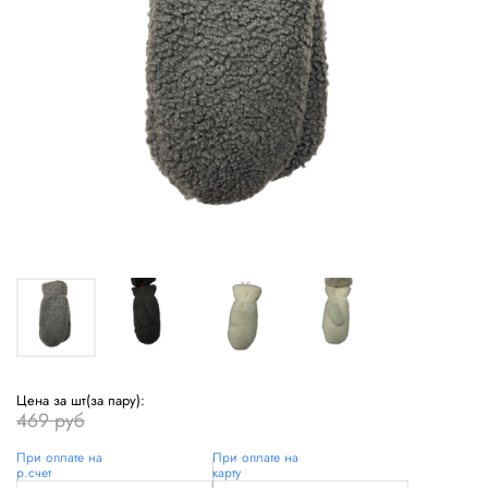
Цена за шт(за пару):
469 руб
При оплате на
При оплате на
р.счет
карту