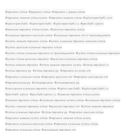
#перчатки оптом
#варежки оптом
#перчатки с мехом оптом
#перчатки зимние оптом купить
#перчатки зимние оптом
#optom-perchatki.com
#optom-perchatki
#optomperchatki
#optomperchatki.ru
#perchatki optom
#женские перчатки оптом купить
#женские перчатки оптом
#кожаные перчатки женские оптом
#кожаные перчатки опт от производителя
#купить зимние перчатки оптом
#купить кожаные перчатки женские оптом
#купить мужские кожаные перчатки оптом
#купить оптом кожаные перчатки от производителя
#купить оптом кожаные перчатки
#купить оптом мужские перчатки
#мужские кожаные перчатки оптом
#оптом зимние перчатки
#оптом зимние перчатки купить
#оптом перчатки ru
#оптом перчатки ру
#оптом перчатки.ру
#перчатки из кожи опт
#перчатки кожаные оптом
#перчатки мужские опт
#перчатки сенсорные опт
#перчаткиоптом.ру
#оптомперчатки
#оптомперчатки ру
#сенсорные кожаные перчатки оптом
#optom perchatki
#optom-perchatki.ru
#perchatki optom
#perchatki-optom.ru
#зимние перчатки оптом купить
#зимние перчатки оптом
#кожаные перчатки купить оптом
#кожаные перчатки оптом
#купить зимние перчатки оптом
#мужские перчатки опт
#оптом зимние перчатки
#оптом кожаные перчатки
#оптом перчатки ру
#перчатки женские оптом
#перчатки зимние купить оптом
#перчатки зимние оптом купить
#перчатки кожаные женские оптом
#перчатки кожаные купить оптом
#перчатки кожаные оптом
#сенсорные перчатки опт