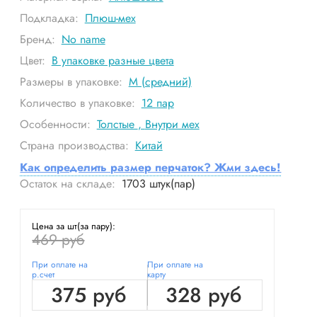
Подкладка:
Плюш-мех
Бренд:
No name
Цвет:
В упаковке разные цвета
Размеры в упаковке:
М (средний)
Количество в упаковке:
12
пар
Особенности:
Толстые
,
Внутри мех
Страна производства:
Китай
Как определить размер перчаток? Жми здесь!
Остаток на складе:
1703
штук(пар)
Цена за шт(за пару):
469 руб
При оплате на
При оплате на
р.счет
карту
375 руб
328 руб