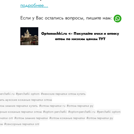
подробнее...
Если у Вас остались вопросы, пишите нам:
Optomochki.ru <-- Покупайте очки и оптику
оптом по низким ценам ТУТ
rchatki.ru
#perchatki optom
#женские перчатки оптом купить
ить мужские кожаные перчатки оптом
том зимние перчатки купить
#оптом перчатки ru
#оптом перчатки ру
рные кожаные перчатки оптом
#optom perchatki
#optom-perchatki.ru
#perchatki optom
чатки опт
#оптом зимние перчатки
#оптом кожаные перчатки
#оптом перчатки ру
ом
#сенсорные перчатки опт