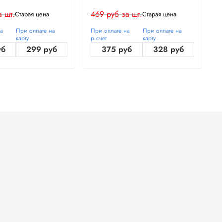
а шт.
469 руб за шт.
4
Старая цена
Старая цена
на
При оплате на
При оплате на
При оплате на
П
карту
р.счет
карту
р
уб
299 руб
375 руб
328 руб