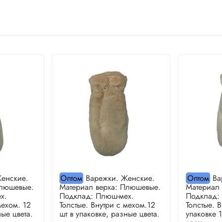
енские.
Оптом
Варежки. Женские.
Оптом
Ва
Плюшевые.
Материал верха: Плюшевые.
Материал
х.
Подклад: Плюш-мех.
Подклад:
мехом. 12
Толстые. Внутри с мехом.12
Толстые. 
ные цвета.
шт в упаковке, разные цвета.
упаковке 