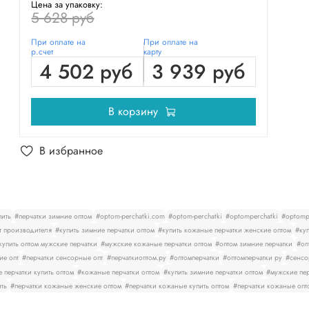
Цена за упаковку:
5 628 руб
При оплате на
При оплате на
р.счет
карту
4 502 руб
3 939 руб
В корзину
В избранное
пить
#перчатки зимние оптом
#optom-perchatki.com
#optom-perchatki
#optomperchatki
#optompe
т производителя
#купить зимние перчатки оптом
#купить кожаные перчатки женские оптом
#куп
купить оптом мужские перчатки
#мужские кожаные перчатки оптом
#оптом зимние перчатки
#оп
ие опт
#перчатки сенсорные опт
#перчаткиоптом.ру
#оптомперчатки
#оптомперчатки ру
#сенсо
 перчатки купить оптом
#кожаные перчатки оптом
#купить зимние перчатки оптом
#мужские пер
ить
#перчатки кожаные женские оптом
#перчатки кожаные купить оптом
#перчатки кожаные опт