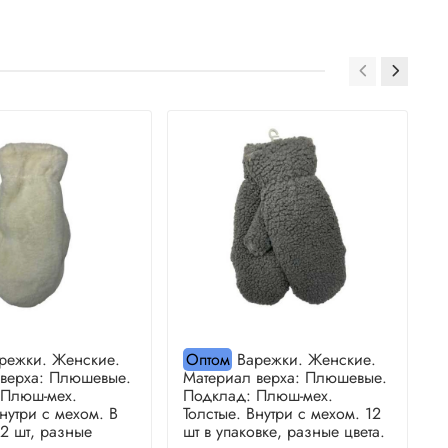
режки. Женские.
Оптом
Варежки. Женские.
 верха: Плюшевые.
Материал верха: Плюшевые.
М
 Плюш-мех.
Подклад: Плюш-мех.
П
Внутри с мехом. В
Толстые. Внутри с мехом. 12
Т
12 шт, разные
шт в упаковке, разные цвета.
ш