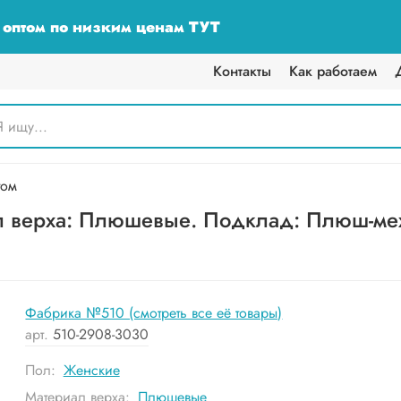
у оптом по низким ценам ТУТ
Контакты
Как работаем
том
верха: Плюшевые. Подклад: Плюш-мех. 
Фабрика №510 (смотреть все её товары)
арт.
510-2908-3030
Пол:
Женские
Материал верха:
Плюшевые