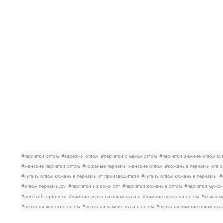
#перчатки оптом
#варежки оптом
#перчатки с мехом оптом
#перчатки зимние оптом ку
#женские перчатки оптом
#кожаные перчатки женские оптом
#кожаные перчатки опт о
#купить оптом кожаные перчатки от производителя
#купить оптом кожаные перчатки
#
#оптом перчатки.ру
#перчатки из кожи опт
#перчатки кожаные оптом
#перчатки мужск
#perchatki-optom.ru
#зимние перчатки оптом купить
#зимние перчатки оптом
#кожаные
#перчатки женские оптом
#перчатки зимние купить оптом
#перчатки зимние оптом куп